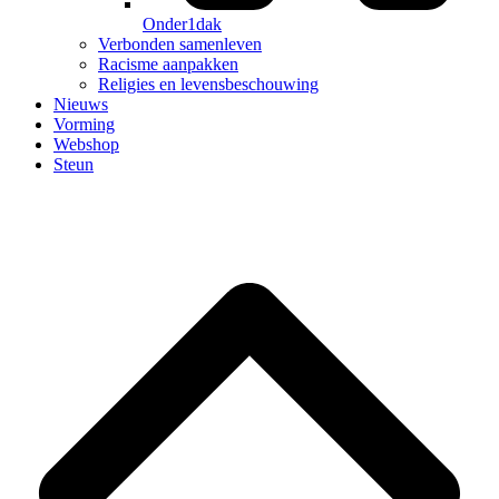
Onder1dak
Verbonden samenleven
Racisme aanpakken
Religies en levensbeschouwing
Nieuws
Vorming
Webshop
Steun
B
T
T