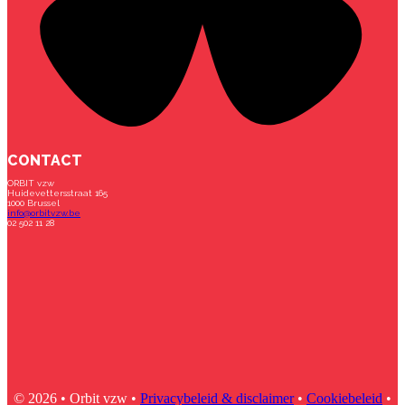
CONTACT
ORBIT vzw
Huidevettersstraat 165
1000 Brussel
info@orbitvzw.be
02 502 11 28
© 2026 • Orbit vzw •
Privacybeleid & disclaimer
•
Cookiebeleid
•