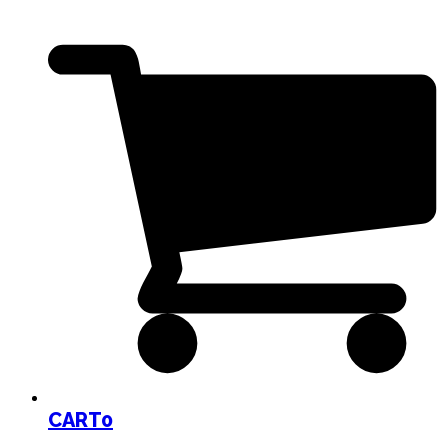
CART
0