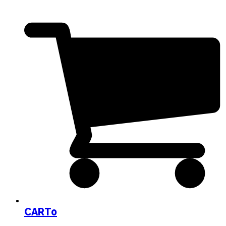
CART
0