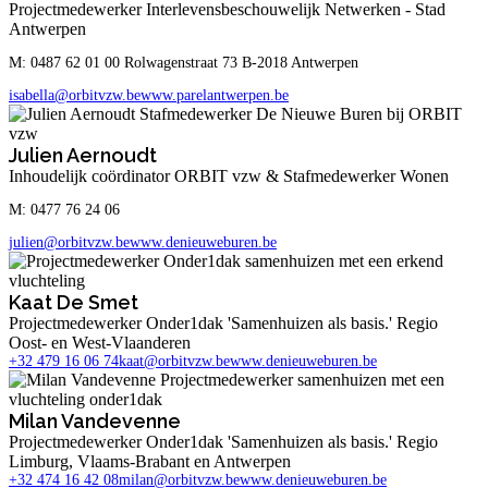
Projectmedewerker Interlevensbeschouwelijk Netwerken - Stad
Antwerpen
M: 0487 62 01 00 Rolwagenstraat 73 B-2018 Antwerpen
isabella@orbitvzw.be
www.parelantwerpen.be
Julien Aernoudt
Inhoudelijk coördinator ORBIT vzw & Stafmedewerker Wonen
M: 0477 76 24 06
julien@orbitvzw.be
www.denieuweburen.be
Kaat De Smet
Projectmedewerker Onder1dak 'Samenhuizen als basis.' Regio
Oost- en West-Vlaanderen
+32 479 16 06 74
kaat@orbitvzw.be
www.denieuweburen.be
Milan Vandevenne
Projectmedewerker Onder1dak 'Samenhuizen als basis.' Regio
Limburg, Vlaams-Brabant en Antwerpen
+32 474 16 42 08
milan@orbitvzw.be
www.denieuweburen.be