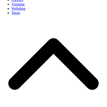
Vorming
Webshop
Steun
B
T
T