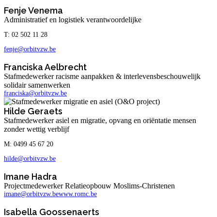
Fenje Venema
Administratief en logistiek verantwoordelijke
T: 02 502 11 28
fenje@orbitvzw.be
Franciska Aelbrecht
Stafmedewerker racisme aanpakken & interlevensbeschouwelijk
solidair samenwerken
franciska@orbitvzw.be
Hilde Geraets
Stafmedewerker asiel en migratie, opvang en oriëntatie mensen
zonder wettig verblijf
M: 0499 45 67 20
hilde@orbitvzw.be
Imane Hadra
Projectmedewerker Relatieopbouw Moslims-Christenen
imane@orbitvzw.be
www.romc.be
Isabella Goossenaerts