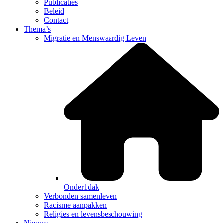
Publicaties
Beleid
Contact
Thema’s
Migratie en Menswaardig Leven
Onder1dak
Verbonden samenleven
Racisme aanpakken
Religies en levensbeschouwing
Nieuws