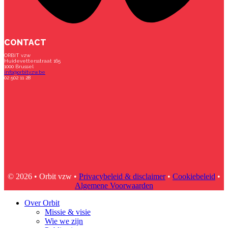
CONTACT
ORBIT vzw
Huidevettersstraat 165
1000 Brussel
info@orbitvzw.be
02 502 11 28
© 2026 • Orbit vzw •
Privacybeleid & disclaimer
•
Cookiebeleid
•
Algemene Voorwaarden
Over Orbit
Missie & visie
Wie we zijn