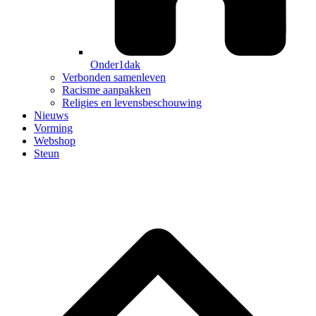
Onder1dak
Verbonden samenleven
Racisme aanpakken
Religies en levensbeschouwing
Nieuws
Vorming
Webshop
Steun
B
T
T