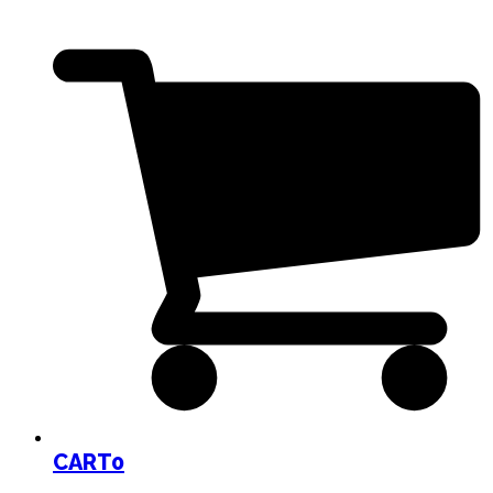
CART
0