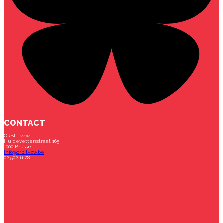
CONTACT
ORBIT vzw
Huidevettersstraat 165
1000 Brussel
info@orbitvzw.be
02 502 11 28