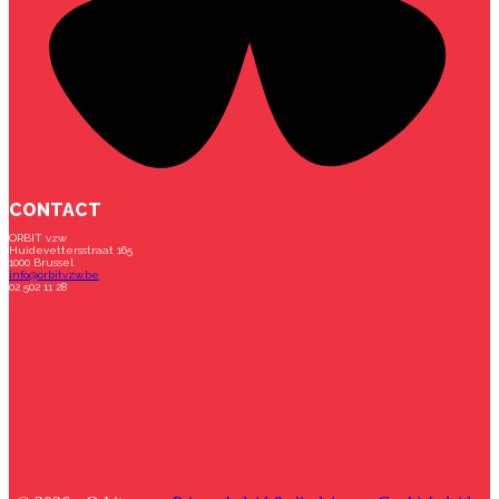
CONTACT
ORBIT vzw
Huidevettersstraat 165
1000 Brussel
info@orbitvzw.be
02 502 11 28