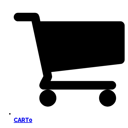
CART
0