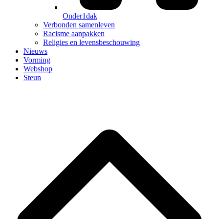
Onder1dak
Verbonden samenleven
Racisme aanpakken
Religies en levensbeschouwing
Nieuws
Vorming
Webshop
Steun
B
T
T